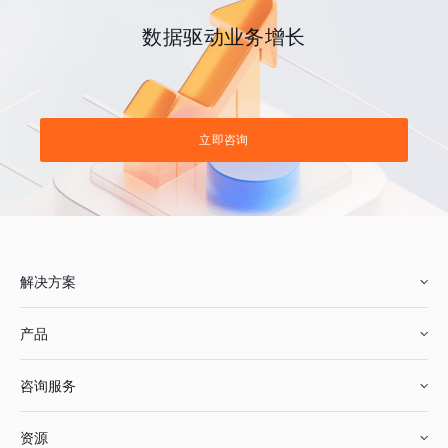
数据驱动业务增长
立即咨询
解决方案
产品
零售行业
咨询服务
美妆行业
增长分析
资源