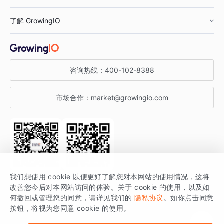
鞋服行业
客户数据平台
咨询服务
了解 GrowingIO
汽车行业
智能运营
增长干货
金融行业
获客分析
增长公开课
关于 GrowingIO
咨询热线：
400-102-8388
私有化部署
A/B 实验
增长博客
增长大会
市场合作：
market@growingio.com
渠道质量分析
产品使用文档
StartDT DAY
开发者文档
行业活动
SDK 文档
关注公众号
获取更多干货
我们想使用 cookie 以便更好了解您对本网站的使用情况，这将
场景指南
改善您今后对本网站访问的体验。关于 cookie 的使用，以及如
GrowingIO 是专注于数据智能分析与增长的品牌，核心平台为 GrowingIO
何撤回或管理您的同意，请详见我们的
隐私协议
。如你点击同意
按钮，将视为您同意 cookie 的使用。
分析云。