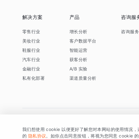
解决方案
产品
咨询服
零售行业
增长分析
咨询服
美妆行业
客户数据平台
鞋服行业
智能运营
汽车行业
获客分析
金融行业
A/B 实验
私有化部署
渠道质量分析
我们想使用 cookie 以便更好了解您对本网站的使用情况
版权所有 © 北京易数科技有限公司
SDK相关说明
京ICP备1
的
隐私协议
。如你点击同意按钮，将视为您同意 cookie 