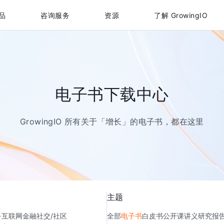
品
咨询服务
资源
了解 GrowingIO
电子书下载中心
GrowingIO 所有关于「增长」的电子书，都在这里
主题
务
互联网金融
社交/社区
全部
电子书
白皮书
公开课讲义
研究报