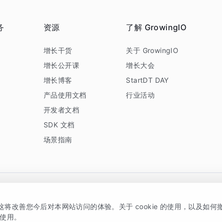
务
资源
了解 GrowingIO
务
增长干货
关于 GrowingIO
增长公开课
增长大会
增长博客
StartDT DAY
产品使用文档
行业活动
开发者文档
SDK 文档
场景指南
GrowingIO 是专注于数据智能分析与增长的品牌，核心平台为 GrowingIO 分析云
，这将改善您今后对本网站访问的体验。关于 cookie 的使用，以及如
5038330号
京公网安备 11010502037228号
的使用。