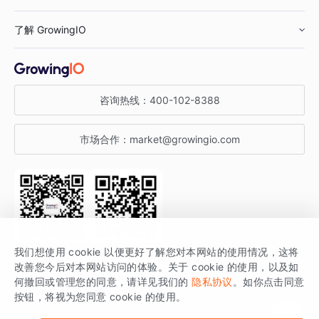
鞋服行业
客户数据平台
咨询服务
了解 GrowingIO
汽车行业
智能运营
增长干货
金融行业
获客分析
增长公开课
关于 GrowingIO
咨询热线：
400-102-8388
私有化部署
A/B 实验
增长博客
增长大会
市场合作：
market@growingio.com
渠道质量分析
产品使用文档
StartDT DAY
开发者文档
行业活动
SDK 文档
关注公众号
获取更多干货
我们想使用 cookie 以便更好了解您对本网站的使用情况，这将
场景指南
改善您今后对本网站访问的体验。关于 cookie 的使用，以及如
GrowingIO 是专注于数据智能分析与增长的品牌，核心平台为 GrowingIO
何撤回或管理您的同意，请详见我们的
隐私协议
。如你点击同意
按钮，将视为您同意 cookie 的使用。
分析云。