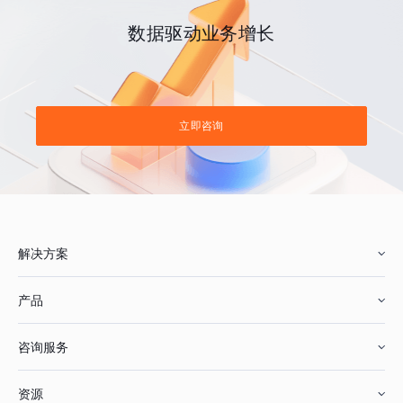
数据驱动业务增长
立即咨询
解决方案
产品
零售行业
咨询服务
美妆行业
增长分析
资源