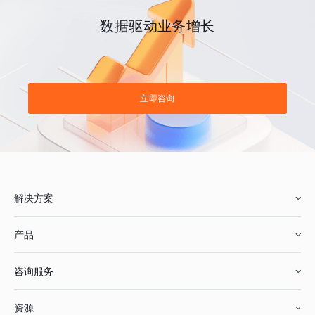
数据驱动业务增长
立即咨询
解决方案
产品
零售行业
咨询服务
美妆行业
增长分析
资源