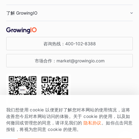
鞋服行业
客户数据平台
咨询服务
了解 GrowingIO
汽车行业
智能运营
增长干货
金融行业
获客分析
增长公开课
关于 GrowingIO
咨询热线：
400-102-8388
私有化部署
A/B 实验
增长博客
增长大会
市场合作：
market@growingio.com
渠道质量分析
产品使用文档
StartDT DAY
开发者文档
行业活动
SDK 文档
关注公众号
获取更多干货
我们想使用 cookie 以便更好了解您对本网站的使用情况，这将
场景指南
改善您今后对本网站访问的体验。关于 cookie 的使用，以及如
GrowingIO 是专注于数据智能分析与增长的品牌，核心平台为 GrowingIO
何撤回或管理您的同意，请详见我们的
隐私协议
。如你点击同意
按钮，将视为您同意 cookie 的使用。
分析云。