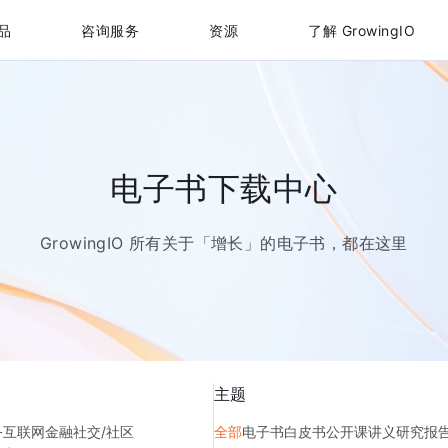
品
咨询服务
资源
了解 GrowingIO
电子书下载中心
GrowingIO 所有关于「增长」的电子书，都在这里
主题
务
互联网金融
社交/社区
全部
电子书
白皮书
公开课讲义
研究报