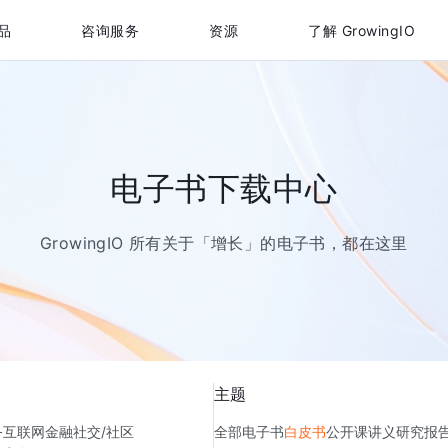
品
咨询服务
资源
了解 GrowingIO
电子书下载中心
GrowingIO 所有关于「增长」的电子书，都在这里
主题
务
互联网金融
社交/社区
全部
电子书
白皮书
公开课讲义
研究报