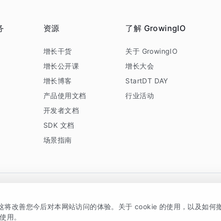
务
资源
了解 GrowingIO
务
增长干货
关于 GrowingIO
增长公开课
增长大会
增长博客
StartDT DAY
产品使用文档
行业活动
开发者文档
SDK 文档
场景指南
GrowingIO 是专注于数据智能分析与增长的品牌，核心平台为 GrowingIO 分析云
，这将改善您今后对本网站访问的体验。关于 cookie 的使用，以及如
5038330号
京公网安备 11010502037228号
的使用。