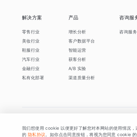
解决方案
产品
咨询服
零售行业
增长分析
咨询服
美妆行业
客户数据平台
鞋服行业
智能运营
汽车行业
获客分析
金融行业
A/B 实验
私有化部署
渠道质量分析
我们想使用 cookie 以便更好了解您对本网站的使用情况
版权所有 © 北京易数科技有限公司
SDK相关说明
京ICP备1
的
隐私协议
。如你点击同意按钮，将视为您同意 cookie 