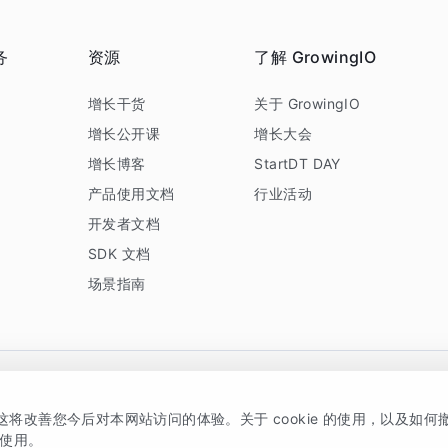
务
资源
了解 GrowingIO
务
增长干货
关于 GrowingIO
增长公开课
增长大会
增长博客
StartDT DAY
产品使用文档
行业活动
开发者文档
SDK 文档
场景指南
GrowingIO 是专注于数据智能分析与增长的品牌，核心平台为 GrowingIO 分析云
，这将改善您今后对本网站访问的体验。关于 cookie 的使用，以及如
5038330号
京公网安备 11010502037228号
的使用。