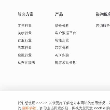
解决方案
产品
咨询服
零售行业
增长分析
咨询服
美妆行业
客户数据平台
鞋服行业
智能运营
汽车行业
获客分析
金融行业
A/B 实验
私有化部署
渠道质量分析
我们想使用 cookie 以便更好了解您对本网站的使用情况
版权所有 © 北京易数科技有限公司
SDK相关说明
京ICP备1
的
隐私协议
。如你点击同意按钮，将视为您同意 cookie 