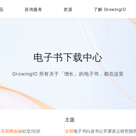
品
咨询服务
资源
了解 GrowingIO
电子书下载中心
GrowingIO 所有关于「增长」的电子书，都在这里
主题
务
互联网金融
社交/社区
全部
电子书
白皮书
公开课讲义
研究报