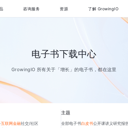
品
咨询服务
资源
了解 GrowingIO
电子书下载中心
GrowingIO 所有关于「增长」的电子书，都在这里
主题
务
互联网金融
社交/社区
全部
电子书
白皮书
公开课讲义
研究报