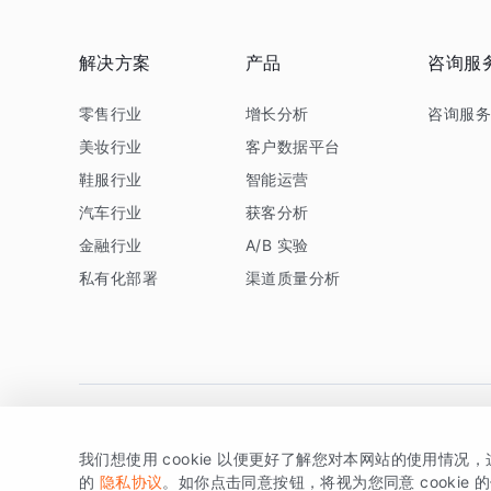
解决方案
产品
咨询服
零售行业
增长分析
咨询服
美妆行业
客户数据平台
鞋服行业
智能运营
汽车行业
获客分析
金融行业
A/B 实验
私有化部署
渠道质量分析
我们想使用 cookie 以便更好了解您对本网站的使用情况
版权所有 © 北京易数科技有限公司
SDK相关说明
京ICP备1
的
隐私协议
。如你点击同意按钮，将视为您同意 cookie 