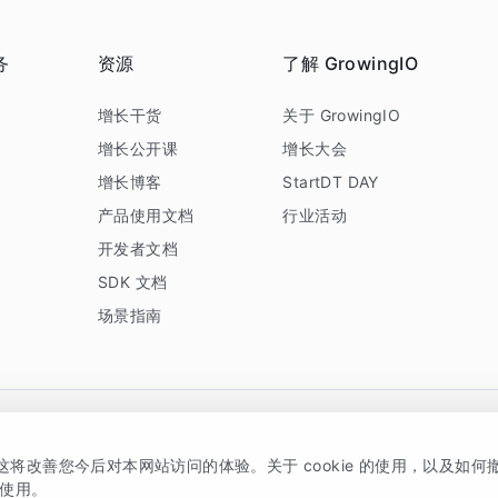
务
资源
了解 GrowingIO
务
增长干货
关于 GrowingIO
增长公开课
增长大会
增长博客
StartDT DAY
产品使用文档
行业活动
开发者文档
SDK 文档
场景指南
GrowingIO 是专注于数据智能分析与增长的品牌，核心平台为 GrowingIO 分析云
，这将改善您今后对本网站访问的体验。关于 cookie 的使用，以及如
5038330号
京公网安备 11010502037228号
的使用。