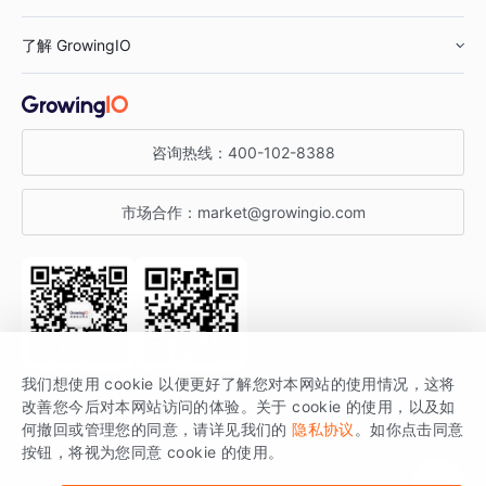
鞋服行业
客户数据平台
咨询服务
了解 GrowingIO
汽车行业
智能运营
增长干货
金融行业
获客分析
增长公开课
关于 GrowingIO
咨询热线：
400-102-8388
私有化部署
A/B 实验
增长博客
增长大会
市场合作：
market@growingio.com
渠道质量分析
产品使用文档
StartDT DAY
开发者文档
行业活动
SDK 文档
关注公众号
获取更多干货
我们想使用 cookie 以便更好了解您对本网站的使用情况，这将
场景指南
改善您今后对本网站访问的体验。关于 cookie 的使用，以及如
GrowingIO 是专注于数据智能分析与增长的品牌，核心平台为 GrowingIO
何撤回或管理您的同意，请详见我们的
隐私协议
。如你点击同意
按钮，将视为您同意 cookie 的使用。
分析云。