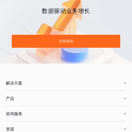
数据驱动业务增长
立即咨询
解决方案
产品
零售行业
咨询服务
美妆行业
增长分析
资源