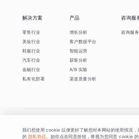
解决方案
产品
咨询服
零售行业
增长分析
咨询服
美妆行业
客户数据平台
鞋服行业
智能运营
汽车行业
获客分析
金融行业
A/B 实验
私有化部署
渠道质量分析
我们想使用 cookie 以便更好了解您对本网站的使用情况
版权所有 © 北京易数科技有限公司
SDK相关说明
京ICP备1
的
隐私协议
。如你点击同意按钮，将视为您同意 cookie 