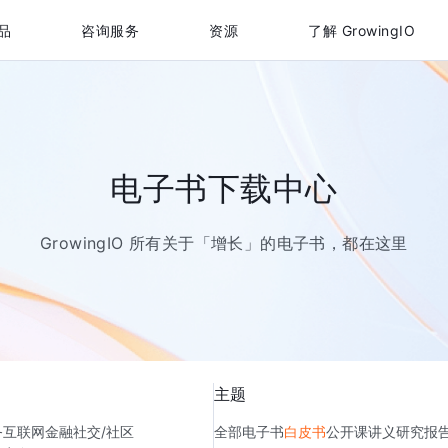
品
咨询服务
资源
了解 GrowingIO
电子书下载中心
GrowingIO 所有关于「增长」的电子书，都在这里
主题
务
互联网金融
社交/社区
全部
电子书
白皮书
公开课讲义
研究报