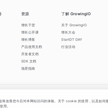
务
资源
了解 GrowingIO
务
增长干货
关于 GrowingIO
增长公开课
增长大会
增长博客
StartDT DAY
产品使用文档
行业活动
开发者文档
SDK 文档
场景指南
GrowingIO 是专注于数据智能分析与增长的品牌，核心平台为 GrowingIO 分析云
，这将改善您今后对本网站访问的体验。关于 cookie 的使用，以及如
5038330号
京公网安备 11010502037228号
的使用。