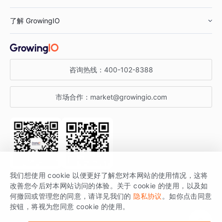
鞋服行业
客户数据平台
咨询服务
了解 GrowingIO
汽车行业
智能运营
增长干货
金融行业
获客分析
增长公开课
关于 GrowingIO
咨询热线：
400-102-8388
私有化部署
A/B 实验
增长博客
增长大会
市场合作：
market@growingio.com
渠道质量分析
产品使用文档
StartDT DAY
开发者文档
行业活动
SDK 文档
关注公众号
获取更多干货
我们想使用 cookie 以便更好了解您对本网站的使用情况，这将
场景指南
改善您今后对本网站访问的体验。关于 cookie 的使用，以及如
GrowingIO 是专注于数据智能分析与增长的品牌，核心平台为 GrowingIO
何撤回或管理您的同意，请详见我们的
隐私协议
。如你点击同意
按钮，将视为您同意 cookie 的使用。
分析云。