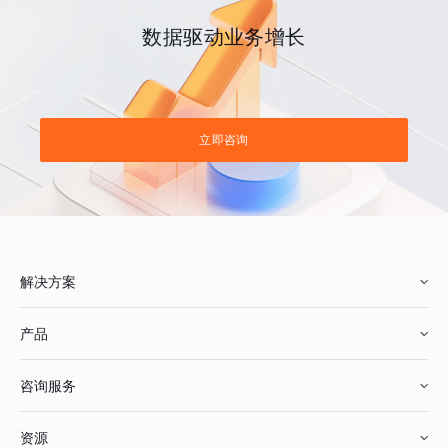
数据驱动业务增长
立即咨询
解决方案
产品
零售行业
咨询服务
美妆行业
增长分析
资源