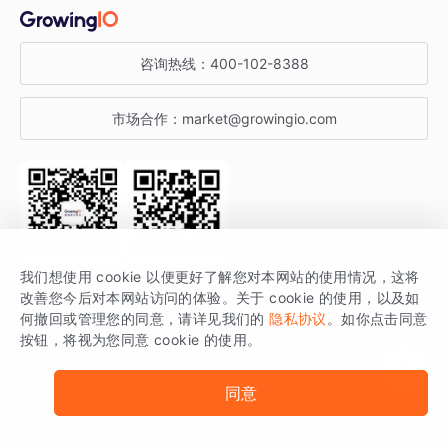
金融行业
获客分析
增长公开课
关于 GrowingIO
咨询热线：
400-102-8388
私有化部署
A/B 实验
增长博客
增长大会
市场合作：
market@growingio.com
渠道质量分析
产品使用文档
StartDT DAY
开发者文档
行业活动
SDK 文档
关注公众号
获取更多干货
我们想使用 cookie 以便更好了解您对本网站的使用情况，这将
场景指南
改善您今后对本网站访问的体验。关于 cookie 的使用，以及如
GrowingIO 是专注于数据智能分析与增长的品牌，核心平台为 GrowingIO
何撤回或管理您的同意，请详见我们的
隐私协议
。如你点击同意
按钮，将视为您同意 cookie 的使用。
分析云。
版权所有 © 北京易数科技有限公司
SDK相关说明
京ICP备15038330号
同意
京公网安备 11010502037228号
法律声明及隐私条款