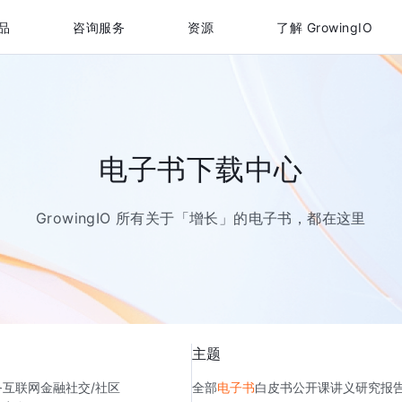
品
咨询服务
资源
了解 GrowingIO
电子书下载中心
GrowingIO 所有关于「增长」的电子书，都在这里
主题
务
互联网金融
社交/社区
全部
电子书
白皮书
公开课讲义
研究报