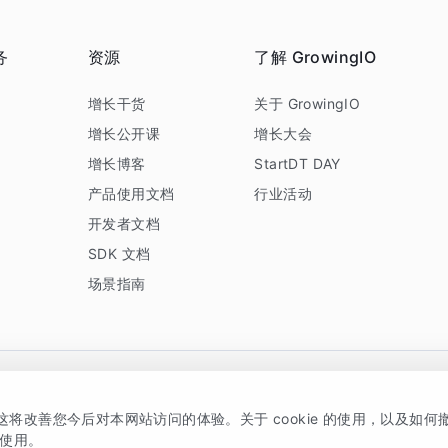
务
资源
了解 GrowingIO
务
增长干货
关于 GrowingIO
增长公开课
增长大会
增长博客
StartDT DAY
产品使用文档
行业活动
开发者文档
SDK 文档
场景指南
GrowingIO 是专注于数据智能分析与增长的品牌，核心平台为 GrowingIO 分析云
，这将改善您今后对本网站访问的体验。关于 cookie 的使用，以及如
5038330号
京公网安备 11010502037228号
的使用。