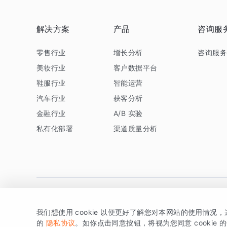
解决方案
产品
咨询服
零售行业
增长分析
咨询服
美妆行业
客户数据平台
鞋服行业
智能运营
汽车行业
获客分析
金融行业
A/B 实验
私有化部署
渠道质量分析
我们想使用 cookie 以便更好了解您对本网站的使用情况
版权所有 © 北京易数科技有限公司
SDK相关说明
京ICP备1
的
隐私协议
。如你点击同意按钮，将视为您同意 cookie 