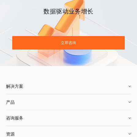
数据驱动业务增长
立即咨询
解决方案
产品
零售行业
咨询服务
美妆行业
增长分析
资源