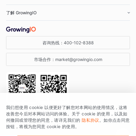
鞋服行业
客户数据平台
咨询服务
了解 GrowingIO
汽车行业
智能运营
增长干货
金融行业
获客分析
增长公开课
关于 GrowingIO
咨询热线：
400-102-8388
私有化部署
A/B 实验
增长博客
增长大会
市场合作：
market@growingio.com
渠道质量分析
产品使用文档
StartDT DAY
开发者文档
行业活动
SDK 文档
关注公众号
获取更多干货
我们想使用 cookie 以便更好了解您对本网站的使用情况，这将
场景指南
改善您今后对本网站访问的体验。关于 cookie 的使用，以及如
GrowingIO 是专注于数据智能分析与增长的品牌，核心平台为 GrowingIO
何撤回或管理您的同意，请详见我们的
隐私协议
。如你点击同意
按钮，将视为您同意 cookie 的使用。
分析云。