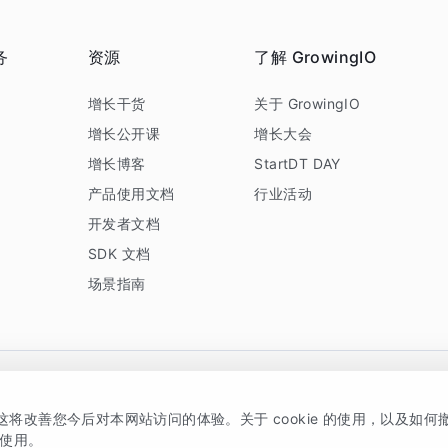
务
资源
了解 GrowingIO
务
增长干货
关于 GrowingIO
增长公开课
增长大会
增长博客
StartDT DAY
产品使用文档
行业活动
开发者文档
SDK 文档
场景指南
GrowingIO 是专注于数据智能分析与增长的品牌，核心平台为 GrowingIO 分析云
，这将改善您今后对本网站访问的体验。关于 cookie 的使用，以及如
5038330号
京公网安备 11010502037228号
的使用。