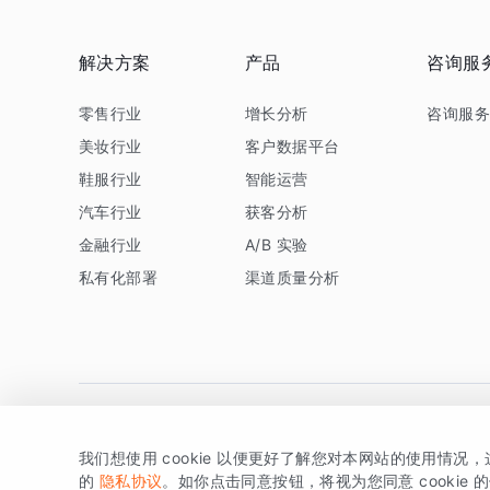
解决方案
产品
咨询服
零售行业
增长分析
咨询服
美妆行业
客户数据平台
鞋服行业
智能运营
汽车行业
获客分析
金融行业
A/B 实验
私有化部署
渠道质量分析
我们想使用 cookie 以便更好了解您对本网站的使用情况
版权所有 © 北京易数科技有限公司
SDK相关说明
京ICP备1
的
隐私协议
。如你点击同意按钮，将视为您同意 cookie 