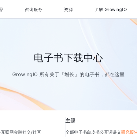
品
咨询服务
资源
了解 GrowingIO
电子书下载中心
GrowingIO 所有关于「增长」的电子书，都在这里
主题
务
互联网金融
社交/社区
全部
电子书
白皮书
公开课讲义
研究报