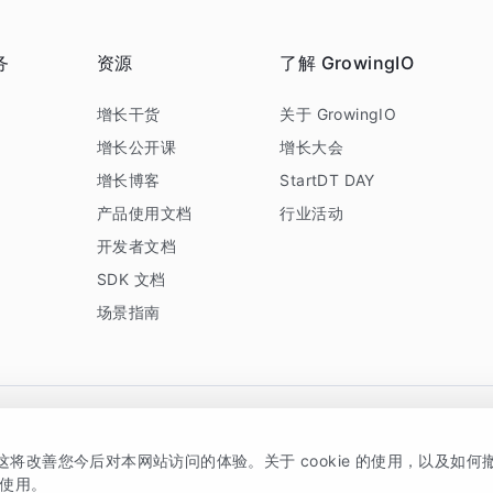
务
资源
了解 GrowingIO
务
增长干货
关于 GrowingIO
增长公开课
增长大会
增长博客
StartDT DAY
产品使用文档
行业活动
开发者文档
SDK 文档
场景指南
GrowingIO 是专注于数据智能分析与增长的品牌，核心平台为 GrowingIO 分析云
，这将改善您今后对本网站访问的体验。关于 cookie 的使用，以及如
5038330号
京公网安备 11010502037228号
的使用。