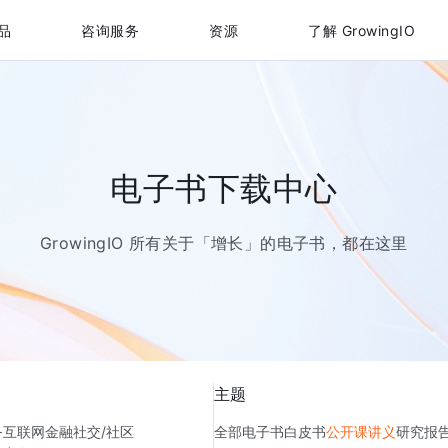
品
咨询服务
资源
了解 GrowingIO
电子书下载中心
GrowingIO 所有关于「增长」的电子书，都在这里
主题
务
互联网金融
社交/社区
全部
电子书
白皮书
公开课讲义
研究报