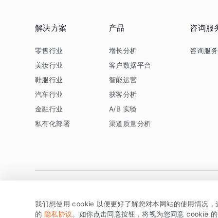
解决方案
产品
咨询服
零售行业
增长分析
咨询服
美妆行业
客户数据平台
鞋服行业
智能运营
汽车行业
获客分析
金融行业
A/B 实验
私有化部署
渠道质量分析
我们想使用 cookie 以便更好了解您对本网站的使用情况
版权所有 © 北京易数科技有限公司
SDK相关说明
京ICP备1
的
隐私协议
。如你点击同意按钮，将视为您同意 cookie 