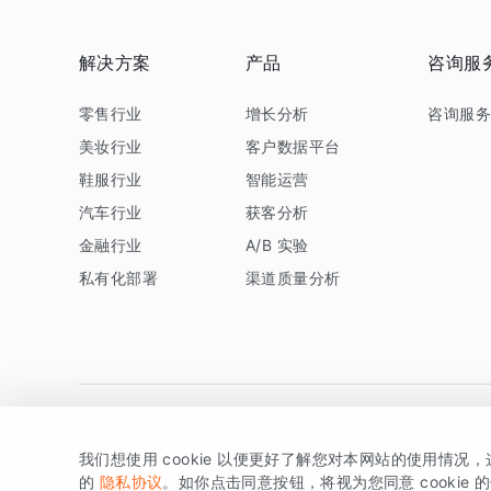
解决方案
产品
咨询服
零售行业
增长分析
咨询服
美妆行业
客户数据平台
鞋服行业
智能运营
汽车行业
获客分析
金融行业
A/B 实验
私有化部署
渠道质量分析
我们想使用 cookie 以便更好了解您对本网站的使用情况
版权所有 © 北京易数科技有限公司
SDK相关说明
京ICP备1
的
隐私协议
。如你点击同意按钮，将视为您同意 cookie 