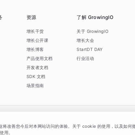
务
资源
了解 GrowingIO
务
增长干货
关于 GrowingIO
增长公开课
增长大会
增长博客
StartDT DAY
产品使用文档
行业活动
开发者文档
SDK 文档
场景指南
GrowingIO 是专注于数据智能分析与增长的品牌，核心平台为 GrowingIO 分析云
，这将改善您今后对本网站访问的体验。关于 cookie 的使用，以及如
5038330号
京公网安备 11010502037228号
的使用。