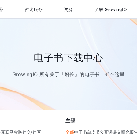
品
咨询服务
资源
了解 GrowingIO
电子书下载中心
GrowingIO 所有关于「增长」的电子书，都在这里
主题
务
互联网金融
社交/社区
全部
电子书
白皮书
公开课讲义
研究报