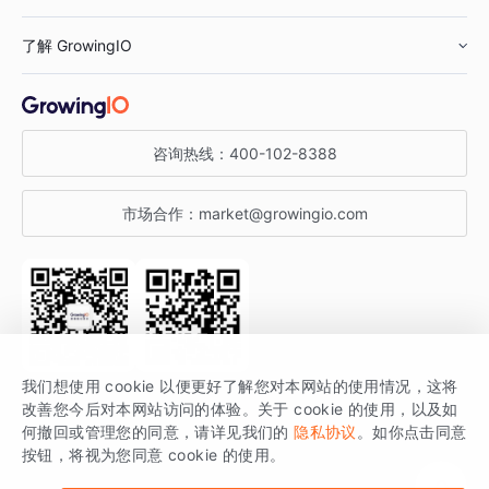
鞋服行业
客户数据平台
咨询服务
了解 GrowingIO
汽车行业
智能运营
增长干货
金融行业
获客分析
增长公开课
关于 GrowingIO
咨询热线：
400-102-8388
私有化部署
A/B 实验
增长博客
增长大会
市场合作：
market@growingio.com
渠道质量分析
产品使用文档
StartDT DAY
开发者文档
行业活动
SDK 文档
关注公众号
获取更多干货
我们想使用 cookie 以便更好了解您对本网站的使用情况，这将
场景指南
改善您今后对本网站访问的体验。关于 cookie 的使用，以及如
GrowingIO 是专注于数据智能分析与增长的品牌，核心平台为 GrowingIO
何撤回或管理您的同意，请详见我们的
隐私协议
。如你点击同意
按钮，将视为您同意 cookie 的使用。
分析云。