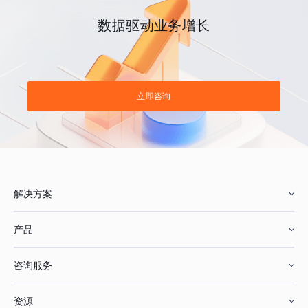
数据驱动业务增长
立即咨询
解决方案
产品
零售行业
咨询服务
美妆行业
增长分析
资源