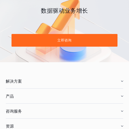
数据驱动业务增长
立即咨询
解决方案
产品
零售行业
咨询服务
美妆行业
增长分析
资源