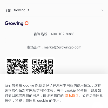
鞋服行业
客户数据平台
咨询服务
了解 GrowingIO
汽车行业
智能运营
增长干货
金融行业
获客分析
增长公开课
关于 GrowingIO
咨询热线：
400-102-8388
私有化部署
A/B 实验
增长博客
增长大会
市场合作：
market@growingio.com
渠道质量分析
产品使用文档
StartDT DAY
开发者文档
行业活动
SDK 文档
关注公众号
获取更多干货
我们想使用 cookie 以便更好了解您对本网站的使用情况，这将
场景指南
改善您今后对本网站访问的体验。关于 cookie 的使用，以及如
GrowingIO 是专注于数据智能分析与增长的品牌，核心平台为 GrowingIO
何撤回或管理您的同意，请详见我们的
隐私协议
。如你点击同意
按钮，将视为您同意 cookie 的使用。
分析云。