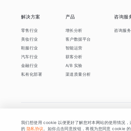
解决方案
产品
咨询服
零售行业
增长分析
咨询服
美妆行业
客户数据平台
鞋服行业
智能运营
汽车行业
获客分析
金融行业
A/B 实验
私有化部署
渠道质量分析
我们想使用 cookie 以便更好了解您对本网站的使用情况
版权所有 © 北京易数科技有限公司
SDK相关说明
京ICP备1
的
隐私协议
。如你点击同意按钮，将视为您同意 cookie 