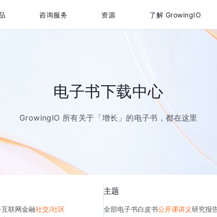
品
咨询服务
资源
了解 GrowingIO
电子书下载中心
GrowingIO 所有关于「增长」的电子书，都在这里
主题
务
互联网金融
社交/社区
全部
电子书
白皮书
公开课讲义
研究报