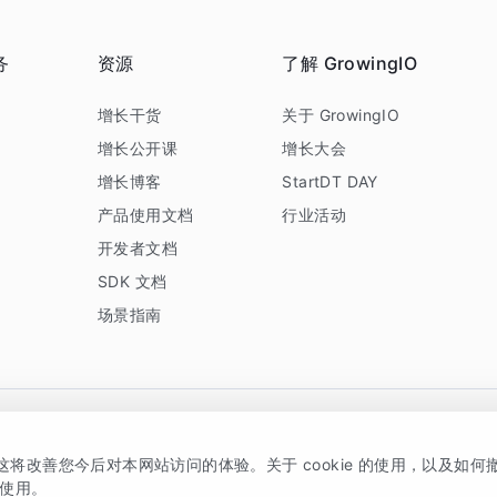
务
资源
了解 GrowingIO
务
增长干货
关于 GrowingIO
增长公开课
增长大会
增长博客
StartDT DAY
产品使用文档
行业活动
开发者文档
SDK 文档
场景指南
GrowingIO 是专注于数据智能分析与增长的品牌，核心平台为 GrowingIO 分析云
，这将改善您今后对本网站访问的体验。关于 cookie 的使用，以及如
5038330号
京公网安备 11010502037228号
的使用。