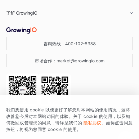
鞋服行业
客户数据平台
咨询服务
了解 GrowingIO
汽车行业
智能运营
增长干货
金融行业
获客分析
增长公开课
关于 GrowingIO
咨询热线：
400-102-8388
私有化部署
A/B 实验
增长博客
增长大会
市场合作：
market@growingio.com
渠道质量分析
产品使用文档
StartDT DAY
开发者文档
行业活动
SDK 文档
关注公众号
获取更多干货
我们想使用 cookie 以便更好了解您对本网站的使用情况，这将
场景指南
改善您今后对本网站访问的体验。关于 cookie 的使用，以及如
GrowingIO 是专注于数据智能分析与增长的品牌，核心平台为 GrowingIO
何撤回或管理您的同意，请详见我们的
隐私协议
。如你点击同意
按钮，将视为您同意 cookie 的使用。
分析云。