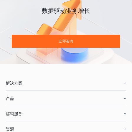
数据驱动业务增长
立即咨询
解决方案
产品
零售行业
咨询服务
美妆行业
增长分析
资源