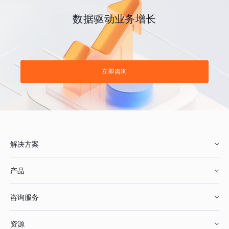
数据驱动业务增长
立即咨询
解决方案
产品
零售行业
咨询服务
美妆行业
增长分析
资源