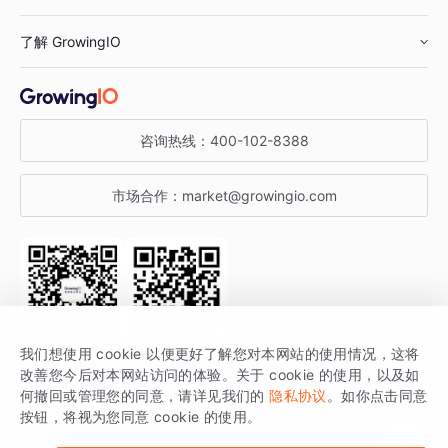
鞋服行业
客户数据平台
咨询服务
了解 GrowingIO
汽车行业
智能运营
增长干货
金融行业
获客分析
增长公开课
关于 GrowingIO
咨询热线：
400-102-8388
私有化部署
A/B 实验
增长博客
增长大会
市场合作：
market@growingio.com
渠道质量分析
产品使用文档
StartDT DAY
开发者文档
行业活动
SDK 文档
关注公众号
获取更多干货
我们想使用 cookie 以便更好了解您对本网站的使用情况，这将
场景指南
改善您今后对本网站访问的体验。关于 cookie 的使用，以及如
GrowingIO 是专注于数据智能分析与增长的品牌，核心平台为 GrowingIO
何撤回或管理您的同意，请详见我们的
隐私协议
。如你点击同意
按钮，将视为您同意 cookie 的使用。
分析云。