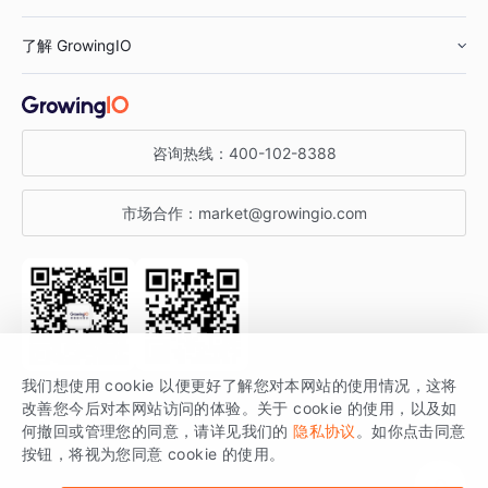
鞋服行业
客户数据平台
咨询服务
了解 GrowingIO
汽车行业
智能运营
增长干货
金融行业
获客分析
增长公开课
关于 GrowingIO
咨询热线：
400-102-8388
私有化部署
A/B 实验
增长博客
增长大会
市场合作：
market@growingio.com
渠道质量分析
产品使用文档
StartDT DAY
开发者文档
行业活动
SDK 文档
关注公众号
获取更多干货
我们想使用 cookie 以便更好了解您对本网站的使用情况，这将
场景指南
改善您今后对本网站访问的体验。关于 cookie 的使用，以及如
GrowingIO 是专注于数据智能分析与增长的品牌，核心平台为 GrowingIO
何撤回或管理您的同意，请详见我们的
隐私协议
。如你点击同意
按钮，将视为您同意 cookie 的使用。
分析云。