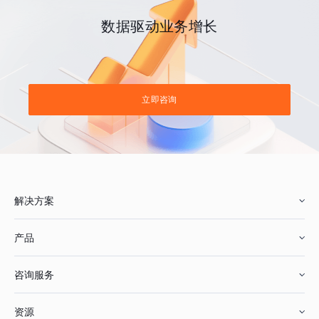
数据驱动业务增长
立即咨询
解决方案
产品
零售行业
咨询服务
美妆行业
增长分析
资源