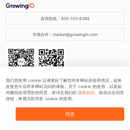
金融行业
获客分析
增长公开课
关于 GrowingIO
咨询热线：
400-102-8388
私有化部署
A/B 实验
增长博客
增长大会
市场合作：
market@growingio.com
渠道质量分析
产品使用文档
StartDT DAY
开发者文档
行业活动
SDK 文档
关注公众号
获取更多干货
我们想使用 cookie 以便更好了解您对本网站的使用情况，这将
场景指南
改善您今后对本网站访问的体验。关于 cookie 的使用，以及如
GrowingIO 是专注于数据智能分析与增长的品牌，核心平台为 GrowingIO
何撤回或管理您的同意，请详见我们的
隐私协议
。如你点击同意
按钮，将视为您同意 cookie 的使用。
分析云。
版权所有 © 北京易数科技有限公司
SDK相关说明
京ICP备15038330号
同意
京公网安备 11010502037228号
法律声明及隐私条款