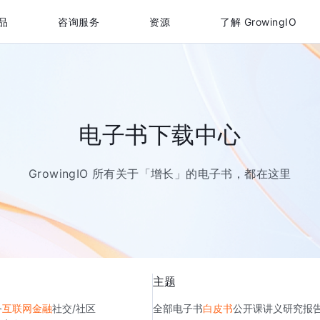
品
咨询服务
资源
了解 GrowingIO
电子书下载中心
GrowingIO 所有关于「增长」的电子书，都在这里
主题
务
互联网金融
社交/社区
全部
电子书
白皮书
公开课讲义
研究报