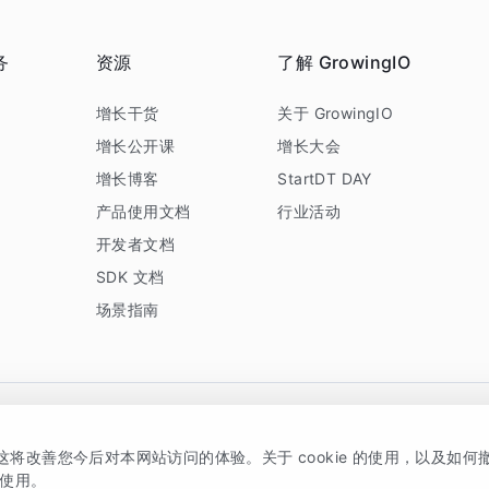
务
资源
了解 GrowingIO
务
增长干货
关于 GrowingIO
增长公开课
增长大会
增长博客
StartDT DAY
产品使用文档
行业活动
开发者文档
SDK 文档
场景指南
GrowingIO 是专注于数据智能分析与增长的品牌，核心平台为 GrowingIO 分析云
，这将改善您今后对本网站访问的体验。关于 cookie 的使用，以及如
5038330号
京公网安备 11010502037228号
的使用。