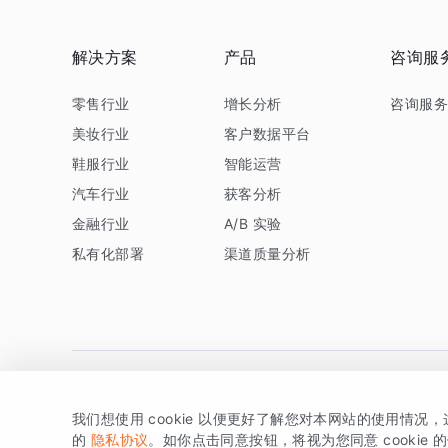
解决方案
产品
咨询服
零售行业
增长分析
咨询服
美妆行业
客户数据平台
鞋服行业
智能运营
汽车行业
获客分析
金融行业
A/B 实验
私有化部署
渠道质量分析
我们想使用 cookie 以便更好了解您对本网站的使用情况
版权所有 © 北京易数科技有限公司
SDK相关说明
京ICP备1
的
隐私协议
。如你点击同意按钮，将视为您同意 cookie 