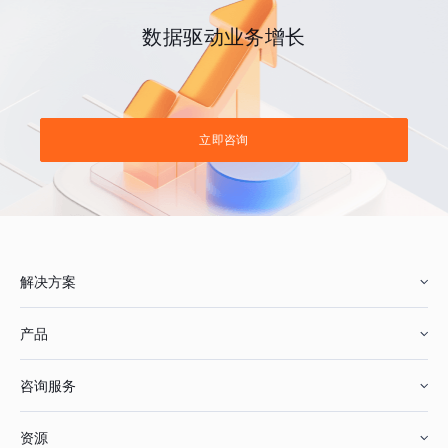
数据驱动业务增长
立即咨询
解决方案
产品
零售行业
咨询服务
美妆行业
增长分析
资源