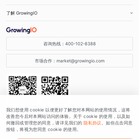
鞋服行业
客户数据平台
咨询服务
了解 GrowingIO
汽车行业
智能运营
增长干货
金融行业
获客分析
增长公开课
关于 GrowingIO
咨询热线：
400-102-8388
私有化部署
A/B 实验
增长博客
增长大会
市场合作：
market@growingio.com
渠道质量分析
产品使用文档
StartDT DAY
开发者文档
行业活动
SDK 文档
关注公众号
获取更多干货
我们想使用 cookie 以便更好了解您对本网站的使用情况，这将
场景指南
改善您今后对本网站访问的体验。关于 cookie 的使用，以及如
GrowingIO 是专注于数据智能分析与增长的品牌，核心平台为 GrowingIO
何撤回或管理您的同意，请详见我们的
隐私协议
。如你点击同意
按钮，将视为您同意 cookie 的使用。
分析云。