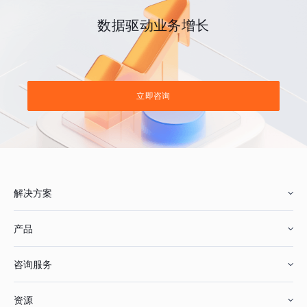
数据驱动业务增长
立即咨询
解决方案
产品
零售行业
咨询服务
美妆行业
增长分析
资源