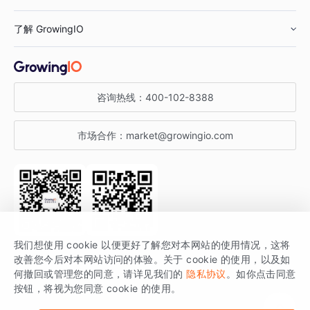
鞋服行业
客户数据平台
咨询服务
了解 GrowingIO
汽车行业
智能运营
增长干货
金融行业
获客分析
增长公开课
关于 GrowingIO
咨询热线：
400-102-8388
私有化部署
A/B 实验
增长博客
增长大会
市场合作：
market@growingio.com
渠道质量分析
产品使用文档
StartDT DAY
开发者文档
行业活动
SDK 文档
关注公众号
获取更多干货
我们想使用 cookie 以便更好了解您对本网站的使用情况，这将
场景指南
改善您今后对本网站访问的体验。关于 cookie 的使用，以及如
GrowingIO 是专注于数据智能分析与增长的品牌，核心平台为 GrowingIO
何撤回或管理您的同意，请详见我们的
隐私协议
。如你点击同意
按钮，将视为您同意 cookie 的使用。
分析云。