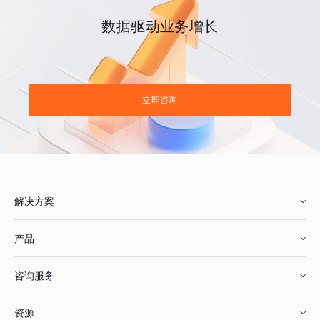
数据驱动业务增长
立即咨询
解决方案
产品
零售行业
咨询服务
美妆行业
增长分析
资源