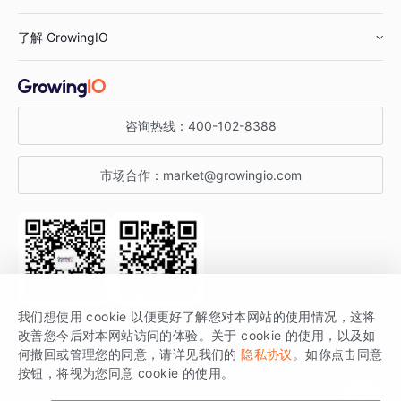
鞋服行业
客户数据平台
咨询服务
了解 GrowingIO
汽车行业
智能运营
增长干货
金融行业
获客分析
增长公开课
关于 GrowingIO
咨询热线：
400-102-8388
私有化部署
A/B 实验
增长博客
增长大会
市场合作：
market@growingio.com
渠道质量分析
产品使用文档
StartDT DAY
开发者文档
行业活动
SDK 文档
关注公众号
获取更多干货
我们想使用 cookie 以便更好了解您对本网站的使用情况，这将
场景指南
改善您今后对本网站访问的体验。关于 cookie 的使用，以及如
GrowingIO 是专注于数据智能分析与增长的品牌，核心平台为 GrowingIO
何撤回或管理您的同意，请详见我们的
隐私协议
。如你点击同意
按钮，将视为您同意 cookie 的使用。
分析云。