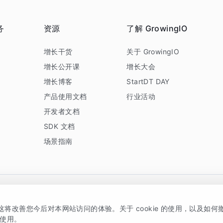
务
资源
了解 GrowingIO
务
增长干货
关于 GrowingIO
增长公开课
增长大会
增长博客
StartDT DAY
产品使用文档
行业活动
开发者文档
SDK 文档
场景指南
GrowingIO 是专注于数据智能分析与增长的品牌，核心平台为 GrowingIO 分析云
，这将改善您今后对本网站访问的体验。关于 cookie 的使用，以及如
5038330号
京公网安备 11010502037228号
的使用。