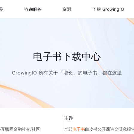
品
咨询服务
资源
了解 GrowingIO
电子书下载中心
GrowingIO 所有关于「增长」的电子书，都在这里
主题
务
互联网金融
社交/社区
全部
电子书
白皮书
公开课讲义
研究报