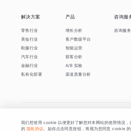
解决方案
产品
咨询服
零售行业
增长分析
咨询服
美妆行业
客户数据平台
鞋服行业
智能运营
汽车行业
获客分析
金融行业
A/B 实验
私有化部署
渠道质量分析
我们想使用 cookie 以便更好了解您对本网站的使用情况
版权所有 © 北京易数科技有限公司
SDK相关说明
京ICP备1
的
隐私协议
。如你点击同意按钮，将视为您同意 cookie 