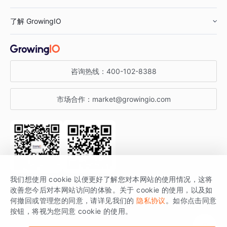
鞋服行业
客户数据平台
咨询服务
了解 GrowingIO
汽车行业
智能运营
增长干货
金融行业
获客分析
增长公开课
关于 GrowingIO
咨询热线：
400-102-8388
私有化部署
A/B 实验
增长博客
增长大会
市场合作：
market@growingio.com
渠道质量分析
产品使用文档
StartDT DAY
开发者文档
行业活动
SDK 文档
关注公众号
获取更多干货
我们想使用 cookie 以便更好了解您对本网站的使用情况，这将
场景指南
改善您今后对本网站访问的体验。关于 cookie 的使用，以及如
GrowingIO 是专注于数据智能分析与增长的品牌，核心平台为 GrowingIO
何撤回或管理您的同意，请详见我们的
隐私协议
。如你点击同意
按钮，将视为您同意 cookie 的使用。
分析云。