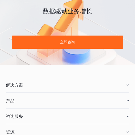
数据驱动业务增长
立即咨询
解决方案
产品
零售行业
咨询服务
美妆行业
增长分析
资源