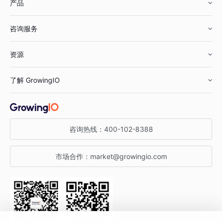
产品
零售行业
咨询服务
美妆行业
增长分析
资源
鞋服行业
客户数据平台
咨询服务
了解 GrowingIO
汽车行业
智能运营
增长干货
金融行业
获客分析
增长公开课
关于 GrowingIO
咨询热线：
400-102-8388
私有化部署
A/B 实验
增长博客
增长大会
市场合作：
market@growingio.com
渠道质量分析
产品使用文档
StartDT DAY
开发者文档
行业活动
SDK 文档