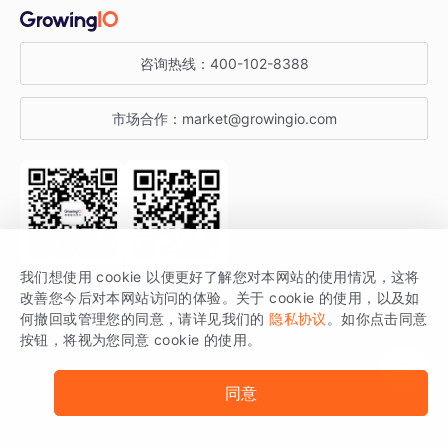
金融行业
获客分析
增长公开课
关于 GrowingIO
咨询热线：
400-102-8388
私有化部署
A/B 实验
增长博客
增长大会
市场合作：
market@growingio.com
渠道质量分析
产品使用文档
StartDT DAY
开发者文档
行业活动
SDK 文档
关注公众号
获取更多干货
我们想使用 cookie 以便更好了解您对本网站的使用情况，这将
场景指南
改善您今后对本网站访问的体验。关于 cookie 的使用，以及如
GrowingIO 是专注于数据智能分析与增长的品牌，核心平台为 GrowingIO
何撤回或管理您的同意，请详见我们的
隐私协议
。如你点击同意
按钮，将视为您同意 cookie 的使用。
分析云。
版权所有 © 北京易数科技有限公司
SDK相关说明
京ICP备15038330号
同意
京公网安备 11010502037228号
法律声明及隐私条款