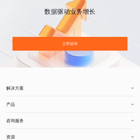
数据驱动业务增长
立即咨询
解决方案
产品
零售行业
咨询服务
美妆行业
增长分析
资源