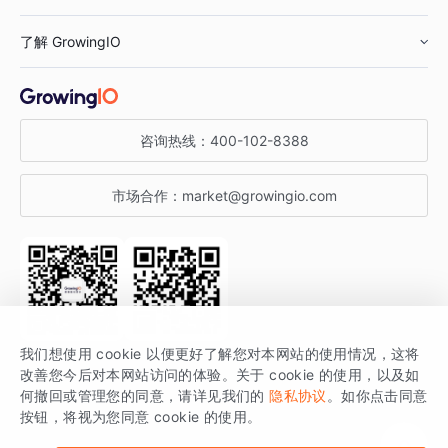
鞋服行业
客户数据平台
咨询服务
了解 GrowingIO
汽车行业
智能运营
增长干货
金融行业
获客分析
增长公开课
关于 GrowingIO
咨询热线：
400-102-8388
私有化部署
A/B 实验
增长博客
增长大会
市场合作：
market@growingio.com
渠道质量分析
产品使用文档
StartDT DAY
开发者文档
行业活动
SDK 文档
关注公众号
获取更多干货
我们想使用 cookie 以便更好了解您对本网站的使用情况，这将
场景指南
改善您今后对本网站访问的体验。关于 cookie 的使用，以及如
GrowingIO 是专注于数据智能分析与增长的品牌，核心平台为 GrowingIO
何撤回或管理您的同意，请详见我们的
隐私协议
。如你点击同意
按钮，将视为您同意 cookie 的使用。
分析云。