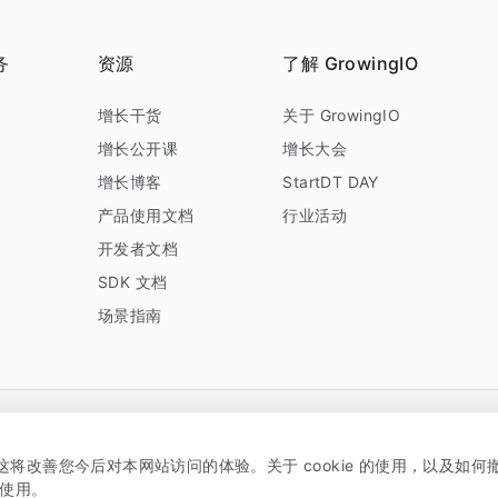
务
资源
了解 GrowingIO
务
增长干货
关于 GrowingIO
增长公开课
增长大会
增长博客
StartDT DAY
产品使用文档
行业活动
开发者文档
SDK 文档
场景指南
GrowingIO 是专注于数据智能分析与增长的品牌，核心平台为 GrowingIO 分析云
，这将改善您今后对本网站访问的体验。关于 cookie 的使用，以及如
5038330号
京公网安备 11010502037228号
的使用。