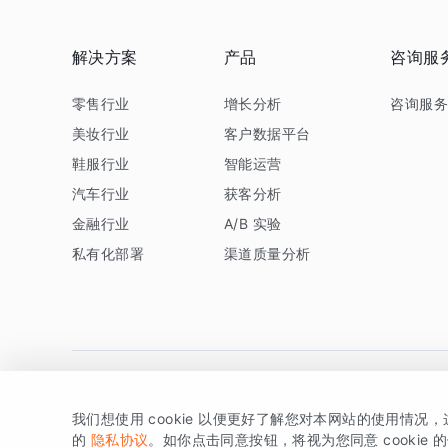
解决方案
产品
咨询服
零售行业
增长分析
咨询服
美妆行业
客户数据平台
鞋服行业
智能运营
汽车行业
获客分析
金融行业
A/B 实验
私有化部署
渠道质量分析
我们想使用 cookie 以便更好了解您对本网站的使用情况
版权所有 © 北京易数科技有限公司
SDK相关说明
京ICP备1
的
隐私协议
。如你点击同意按钮，将视为您同意 cookie 