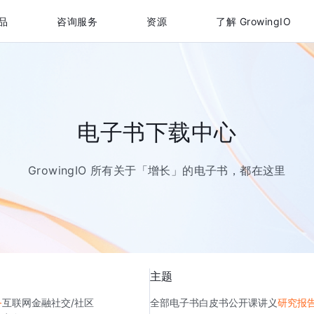
品
咨询服务
资源
了解 GrowingIO
电子书下载中心
GrowingIO 所有关于「增长」的电子书，都在这里
主题
务
互联网金融
社交/社区
全部
电子书
白皮书
公开课讲义
研究报