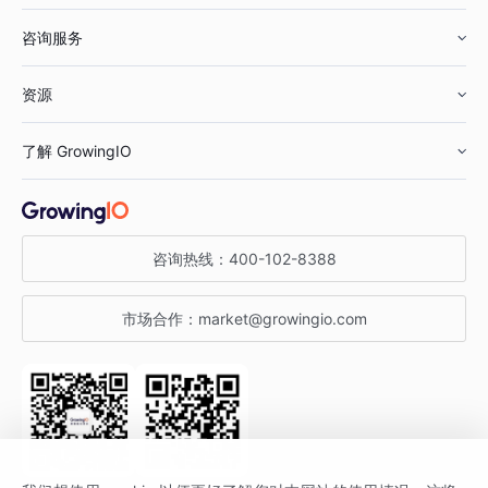
咨询服务
美妆行业
增长分析
资源
鞋服行业
客户数据平台
咨询服务
了解 GrowingIO
汽车行业
智能运营
增长干货
金融行业
获客分析
增长公开课
关于 GrowingIO
咨询热线：
400-102-8388
私有化部署
A/B 实验
增长博客
增长大会
市场合作：
market@growingio.com
渠道质量分析
产品使用文档
StartDT DAY
开发者文档
行业活动
SDK 文档