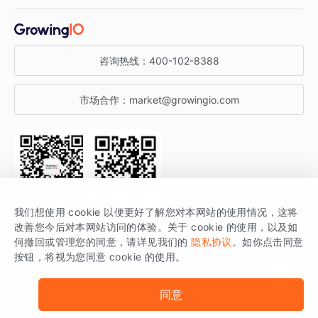
增长干货
金融行业
获客分析
增长公开课
关于 GrowingIO
咨询热线：
400-102-8388
私有化部署
A/B 实验
增长博客
增长大会
市场合作：
market@growingio.com
渠道质量分析
产品使用文档
StartDT DAY
开发者文档
行业活动
SDK 文档
关注公众号
获取更多干货
我们想使用 cookie 以便更好了解您对本网站的使用情况，这将
场景指南
改善您今后对本网站访问的体验。关于 cookie 的使用，以及如
GrowingIO 是专注于数据智能分析与增长的品牌，核心平台为 GrowingIO
何撤回或管理您的同意，请详见我们的
隐私协议
。如你点击同意
按钮，将视为您同意 cookie 的使用。
分析云。
版权所有 © 北京易数科技有限公司
SDK相关说明
京ICP备15038330号
同意
京公网安备 11010502037228号
法律声明及隐私条款