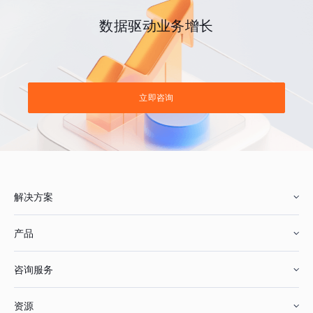
数据驱动业务增长
立即咨询
解决方案
产品
零售行业
咨询服务
美妆行业
增长分析
资源