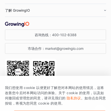
鞋服行业
客户数据平台
咨询服务
了解 GrowingIO
汽车行业
智能运营
增长干货
金融行业
获客分析
增长公开课
关于 GrowingIO
咨询热线：
400-102-8388
私有化部署
A/B 实验
增长博客
增长大会
市场合作：
market@growingio.com
渠道质量分析
产品使用文档
StartDT DAY
开发者文档
行业活动
SDK 文档
关注公众号
获取更多干货
我们想使用 cookie 以便更好了解您对本网站的使用情况，这将
场景指南
改善您今后对本网站访问的体验。关于 cookie 的使用，以及如
GrowingIO 是专注于数据智能分析与增长的品牌，核心平台为 GrowingIO
何撤回或管理您的同意，请详见我们的
隐私协议
。如你点击同意
按钮，将视为您同意 cookie 的使用。
分析云。