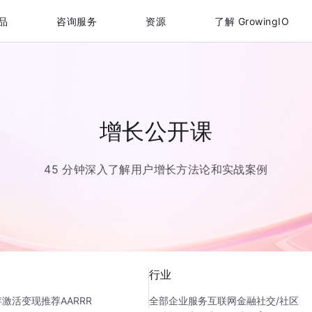
品
咨询服务
资源
了解 GrowingIO
增长公开课
45 分钟深入了解用户增长方法论和实战案例
行业
存
激活
变现
推荐
AARRR
全部
企业服务
互联网金融
社交/社区