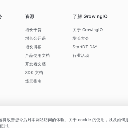
务
资源
了解 GrowingIO
务
增长干货
关于 GrowingIO
增长公开课
增长大会
增长博客
StartDT DAY
产品使用文档
行业活动
开发者文档
SDK 文档
场景指南
GrowingIO 是专注于数据智能分析与增长的品牌，核心平台为 GrowingIO 分析云
，这将改善您今后对本网站访问的体验。关于 cookie 的使用，以及如
5038330号
京公网安备 11010502037228号
的使用。