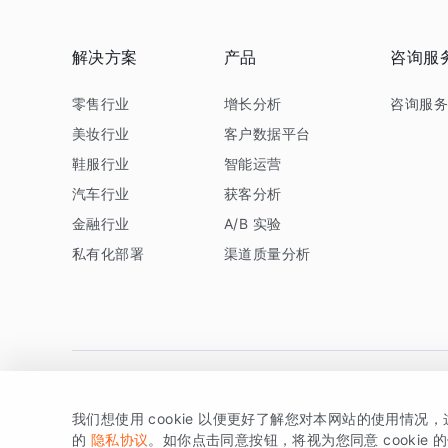
解决方案
产品
咨询服
零售行业
增长分析
咨询服
美妆行业
客户数据平台
鞋服行业
智能运营
汽车行业
获客分析
金融行业
A/B 实验
私有化部署
渠道质量分析
我们想使用 cookie 以便更好了解您对本网站的使用情况
版权所有 © 北京易数科技有限公司
SDK相关说明
京ICP备1
的
隐私协议
。如你点击同意按钮，将视为您同意 cookie 