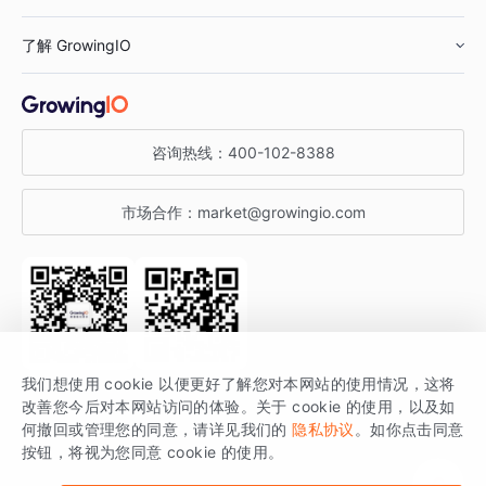
鞋服行业
客户数据平台
咨询服务
了解 GrowingIO
汽车行业
智能运营
增长干货
金融行业
获客分析
增长公开课
关于 GrowingIO
咨询热线：
400-102-8388
私有化部署
A/B 实验
增长博客
增长大会
市场合作：
market@growingio.com
渠道质量分析
产品使用文档
StartDT DAY
开发者文档
行业活动
SDK 文档
关注公众号
获取更多干货
我们想使用 cookie 以便更好了解您对本网站的使用情况，这将
场景指南
改善您今后对本网站访问的体验。关于 cookie 的使用，以及如
GrowingIO 是专注于数据智能分析与增长的品牌，核心平台为 GrowingIO
何撤回或管理您的同意，请详见我们的
隐私协议
。如你点击同意
按钮，将视为您同意 cookie 的使用。
分析云。