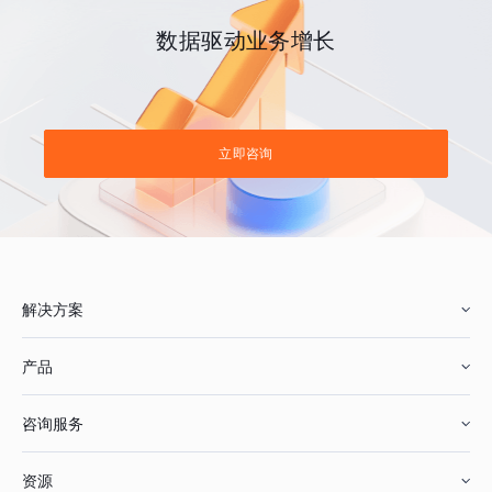
数据驱动业务增长
立即咨询
解决方案
产品
零售行业
咨询服务
美妆行业
增长分析
资源