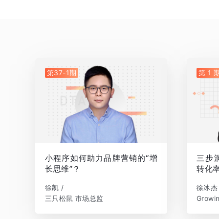
第37-1期
第 1 
小程序如何助力品牌营销的“增
三步
长思维”？
转化
徐凯 /
徐冰杰 
三只松鼠 市场总监
Grow