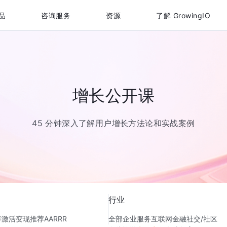
品
咨询服务
资源
了解 GrowingIO
增长公开课
45 分钟深入了解用户增长方法论和实战案例
行业
存
激活
变现
推荐
AARRR
全部
企业服务
互联网金融
社交/社区