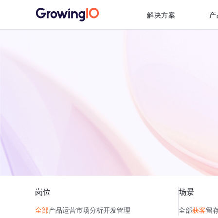
解决方案
产
岗位
场景
全部
产品
运营
市场
分析
开发
管理
全部
获客
留