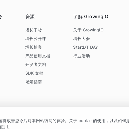
务
资源
了解 GrowingIO
务
增长干货
关于 GrowingIO
增长公开课
增长大会
增长博客
StartDT DAY
产品使用文档
行业活动
开发者文档
SDK 文档
场景指南
GrowingIO 是专注于数据智能分析与增长的品牌，核心平台为 GrowingIO 分析云
，这将改善您今后对本网站访问的体验。关于 cookie 的使用，以及如
5038330号
京公网安备 11010502037228号
的使用。