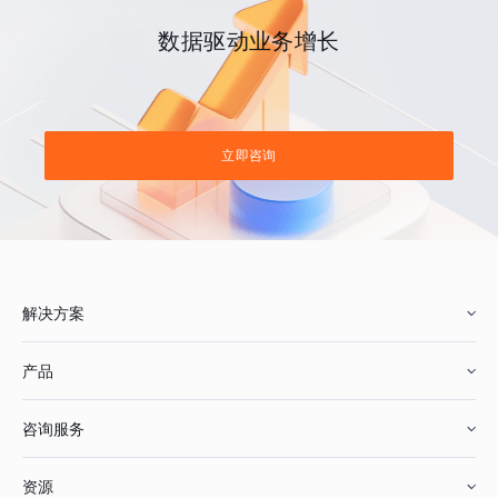
数据驱动业务增长
立即咨询
解决方案
产品
零售行业
咨询服务
美妆行业
增长分析
资源