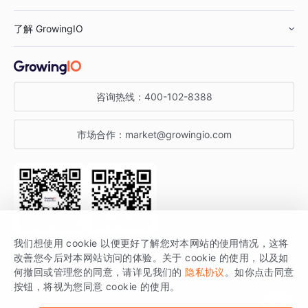
鞋服行业
客户数据平台
咨询服务
了解 GrowingIO
汽车行业
智能运营
增长干货
金融行业
获客分析
增长公开课
关于 GrowingIO
咨询热线：
400-102-8388
私有化部署
A/B 实验
增长博客
增长大会
市场合作：
market@growingio.com
渠道质量分析
产品使用文档
StartDT DAY
开发者文档
行业活动
SDK 文档
关注公众号
获取更多干货
我们想使用 cookie 以便更好了解您对本网站的使用情况，这将
场景指南
改善您今后对本网站访问的体验。关于 cookie 的使用，以及如
GrowingIO 是专注于数据智能分析与增长的品牌，核心平台为 GrowingIO
何撤回或管理您的同意，请详见我们的
隐私协议
。如你点击同意
按钮，将视为您同意 cookie 的使用。
分析云。