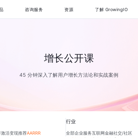
品
咨询服务
资源
了解 GrowingIO
增长公开课
45 分钟深入了解用户增长方法论和实战案例
行业
存
激活
变现
推荐
AARRR
全部
企业服务
互联网金融
社交/社区