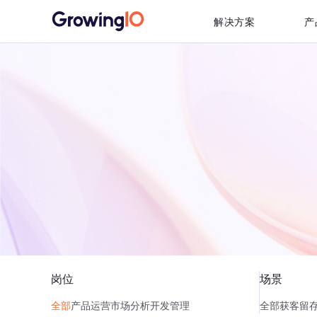
解决方案
产
岗位
场景
全部
产品
运营
市场
分析
开发
管理
全部
获客
留