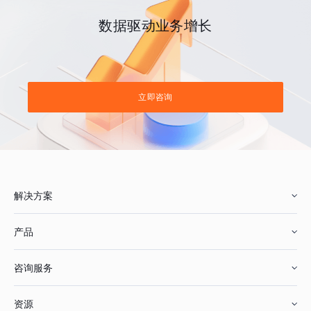
数据驱动业务增长
立即咨询
解决方案
产品
零售行业
咨询服务
美妆行业
增长分析
资源