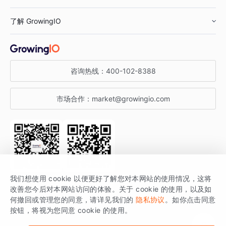
鞋服行业
客户数据平台
咨询服务
了解 GrowingIO
汽车行业
智能运营
增长干货
金融行业
获客分析
增长公开课
关于 GrowingIO
咨询热线：
400-102-8388
私有化部署
A/B 实验
增长博客
增长大会
市场合作：
market@growingio.com
渠道质量分析
产品使用文档
StartDT DAY
开发者文档
行业活动
SDK 文档
关注公众号
获取更多干货
我们想使用 cookie 以便更好了解您对本网站的使用情况，这将
场景指南
改善您今后对本网站访问的体验。关于 cookie 的使用，以及如
GrowingIO 是专注于数据智能分析与增长的品牌，核心平台为 GrowingIO
何撤回或管理您的同意，请详见我们的
隐私协议
。如你点击同意
按钮，将视为您同意 cookie 的使用。
分析云。