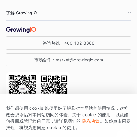
鞋服行业
客户数据平台
咨询服务
了解 GrowingIO
汽车行业
智能运营
增长干货
金融行业
获客分析
增长公开课
关于 GrowingIO
咨询热线：
400-102-8388
私有化部署
A/B 实验
增长博客
增长大会
市场合作：
market@growingio.com
渠道质量分析
产品使用文档
StartDT DAY
开发者文档
行业活动
SDK 文档
关注公众号
获取更多干货
我们想使用 cookie 以便更好了解您对本网站的使用情况，这将
场景指南
改善您今后对本网站访问的体验。关于 cookie 的使用，以及如
GrowingIO 是专注于数据智能分析与增长的品牌，核心平台为 GrowingIO
何撤回或管理您的同意，请详见我们的
隐私协议
。如你点击同意
按钮，将视为您同意 cookie 的使用。
分析云。