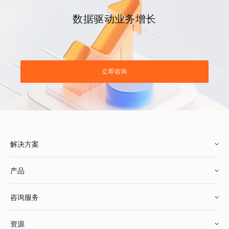
数据驱动业务增长
立即咨询
解决方案
产品
零售行业
咨询服务
美妆行业
增长分析
资源