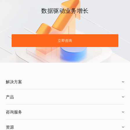
数据驱动业务增长
立即咨询
解决方案
产品
零售行业
咨询服务
美妆行业
增长分析
资源