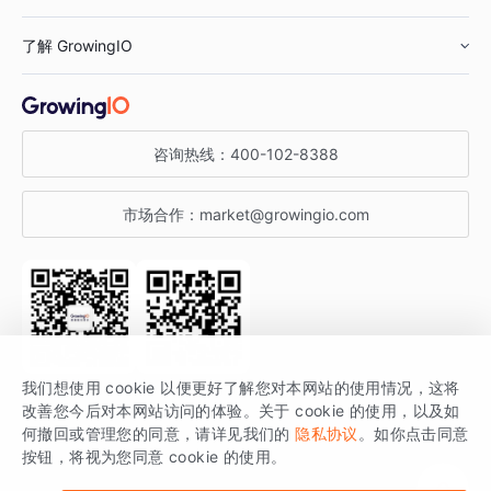
鞋服行业
客户数据平台
咨询服务
了解 GrowingIO
汽车行业
智能运营
增长干货
金融行业
获客分析
增长公开课
关于 GrowingIO
咨询热线：
400-102-8388
私有化部署
A/B 实验
增长博客
增长大会
市场合作：
market@growingio.com
渠道质量分析
产品使用文档
StartDT DAY
开发者文档
行业活动
SDK 文档
关注公众号
获取更多干货
我们想使用 cookie 以便更好了解您对本网站的使用情况，这将
场景指南
改善您今后对本网站访问的体验。关于 cookie 的使用，以及如
GrowingIO 是专注于数据智能分析与增长的品牌，核心平台为 GrowingIO
何撤回或管理您的同意，请详见我们的
隐私协议
。如你点击同意
按钮，将视为您同意 cookie 的使用。
分析云。