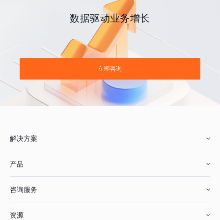
数据驱动业务增长
立即咨询
解决方案
产品
零售行业
咨询服务
美妆行业
增长分析
资源