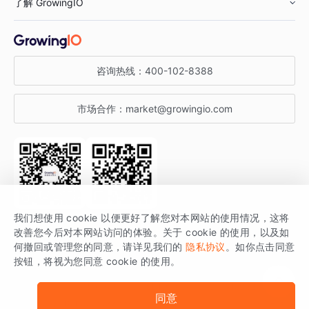
了解 GrowingIO
汽车行业
智能运营
增长干货
金融行业
获客分析
增长公开课
关于 GrowingIO
咨询热线：
400-102-8388
私有化部署
A/B 实验
增长博客
增长大会
市场合作：
market@growingio.com
渠道质量分析
产品使用文档
StartDT DAY
开发者文档
行业活动
SDK 文档
关注公众号
获取更多干货
我们想使用 cookie 以便更好了解您对本网站的使用情况，这将
场景指南
改善您今后对本网站访问的体验。关于 cookie 的使用，以及如
GrowingIO 是专注于数据智能分析与增长的品牌，核心平台为 GrowingIO
何撤回或管理您的同意，请详见我们的
隐私协议
。如你点击同意
按钮，将视为您同意 cookie 的使用。
分析云。
版权所有 © 北京易数科技有限公司
SDK相关说明
京ICP备15038330号
同意
京公网安备 11010502037228号
法律声明及隐私条款