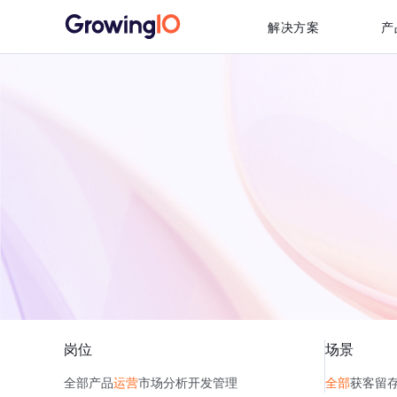
解决方案
产
岗位
场景
全部
产品
运营
市场
分析
开发
管理
全部
获客
留