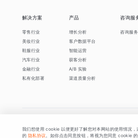
解决方案
产品
咨询服
零售行业
增长分析
咨询服
美妆行业
客户数据平台
鞋服行业
智能运营
汽车行业
获客分析
金融行业
A/B 实验
私有化部署
渠道质量分析
我们想使用 cookie 以便更好了解您对本网站的使用情况
版权所有 © 北京易数科技有限公司
SDK相关说明
京ICP备1
的
隐私协议
。如你点击同意按钮，将视为您同意 cookie 