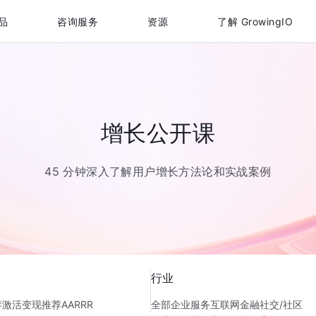
品
咨询服务
资源
了解 GrowingIO
增长公开课
45 分钟深入了解用户增长方法论和实战案例
行业
存
激活
变现
推荐
AARRR
全部
企业服务
互联网金融
社交/社区