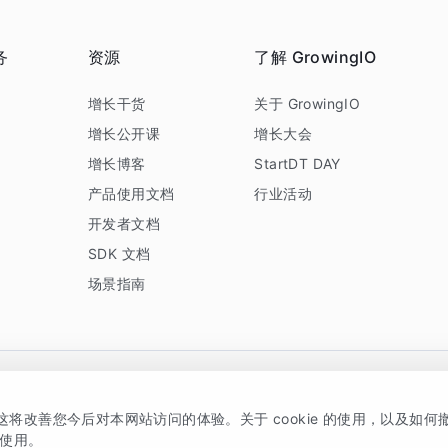
务
资源
了解 GrowingIO
务
增长干货
关于 GrowingIO
增长公开课
增长大会
增长博客
StartDT DAY
产品使用文档
行业活动
开发者文档
SDK 文档
场景指南
GrowingIO 是专注于数据智能分析与增长的品牌，核心平台为 GrowingIO 分析云
，这将改善您今后对本网站访问的体验。关于 cookie 的使用，以及如
5038330号
京公网安备 11010502037228号
的使用。