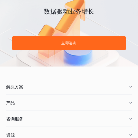
数据驱动业务增长
立即咨询
解决方案
产品
零售行业
咨询服务
美妆行业
增长分析
资源