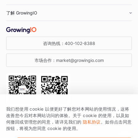
鞋服行业
客户数据平台
咨询服务
了解 GrowingIO
汽车行业
智能运营
增长干货
金融行业
获客分析
增长公开课
关于 GrowingIO
咨询热线：
400-102-8388
私有化部署
A/B 实验
增长博客
增长大会
市场合作：
market@growingio.com
渠道质量分析
产品使用文档
StartDT DAY
开发者文档
行业活动
SDK 文档
关注公众号
获取更多干货
我们想使用 cookie 以便更好了解您对本网站的使用情况，这将
场景指南
改善您今后对本网站访问的体验。关于 cookie 的使用，以及如
GrowingIO 是专注于数据智能分析与增长的品牌，核心平台为 GrowingIO
何撤回或管理您的同意，请详见我们的
隐私协议
。如你点击同意
按钮，将视为您同意 cookie 的使用。
分析云。